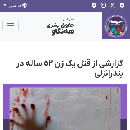
فارسی
سازمان
حقوق بشری
هەنگاو
گزارشی از قتل یک زن ٥٢ سالە در
بندرانزلی