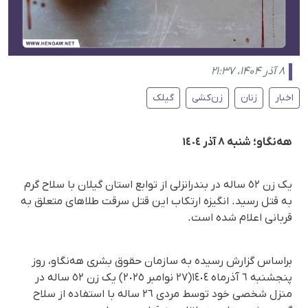
۸ آذر ۱۴۰۴، ۲۱:۳۷
اخبار
زنان
زن‌کشی
گیلک
هەنگاو؛ شنبە ٨ آذر ١٤٠٤
یک زن ٥٢ سالە در بندرانزلی از توابع استان گیلان با سلاح گرم
بە قتل رسید. انگیزه ارتکاب این قتل سرقت طلاهای متعلق بە
قربانی اعلام شدە است.
براساس گزارش رسیده به سازمان حقوق بشری هه‌نگاو، روز
پنجشنبە ٦ آذرماه ١٤٠٤(٢٧ نوامبر ٢٠٢٥) یک زن ٥٢ سالە در
منزل شخصی خود توسط مردی ٢٦ سالە با استفادە از سلاح