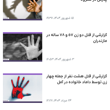
۱۵ شهریور ۱۴۰۴، ۱۹:۳۷
گزارشی از قتل دو زن ٥٧ و ۷۸ سالە در
مازندران
۳ شهریور ۱۴۰۴، ۱۶:۵۳
گزارشی از قتل هشت نفر از جملە چهار
زن توسط داماد خانوادە در آمل
۲۴ مرداد ۱۴۰۴، ۱۲:۲۸