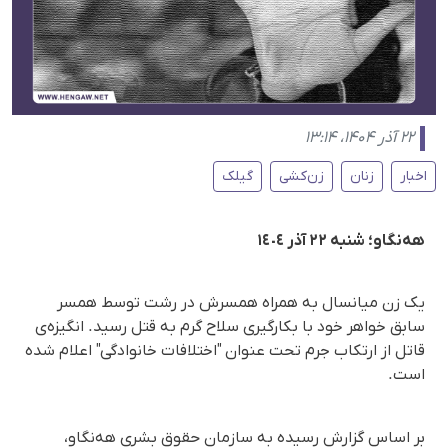
۲۲ آذر ۱۴۰۴، ۱۳:۱۴
اخبار
زنان
زن‌کشی
گیلک
هەنگاو؛ شنبه ۲۲ آذر ١٤٠٤
یک زن میانسال بە همراه همسرش در رشت توسط همسر
سابق خواهر خود با بکارگیری سلاح گرم بە قتل رسید. انگیزه‌ی
قاتل از ارتکاب جرم تحت عنوان "اختلافات خانوادگی" اعلام شده
است.
بر اساس گزارش رسیده به سازمان حقوق بشری هه‌نگاو،