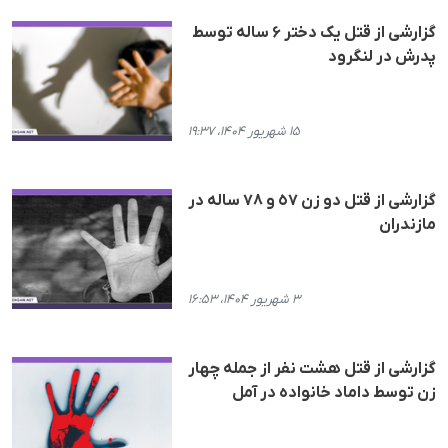
گزارشی از قتل یک دختر ۶ ساله توسط
پدرش در لنگرود
۱۵ شهریور ۱۴۰۴، ۱۹:۳۷
گزارشی از قتل دو زن ٥٧ و ۷۸ سالە در
مازندران
۳ شهریور ۱۴۰۴، ۱۶:۵۳
گزارشی از قتل هشت نفر از جملە چهار
زن توسط داماد خانوادە در آمل