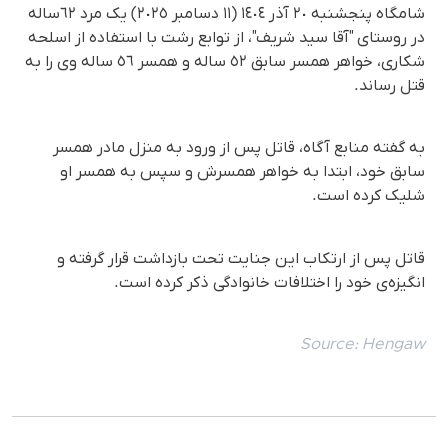
شامگاه پنجشنبە ٢٠ آذر ١٤٠٤ (١١ دسامبر ٢٠٢٥) یک مرد ٦٢سالە
در روستای "آقا سید شریف"، از توابع رشت با استفادە از اسلحە
شكاری، خواهر همسر سابق ٥٢ سالە و همسر ٥٦ سالە وی را به
قتل رساند.
به گفته منابع آگاه، قاتل پس از ورود بە منزل مادر همسر
سابق خود، ابتدا به خواهر همسرش و سپس بە همسر او
شلیک کردە است.
قاتل پس از ارتکاب این جنایت تحت بازداشت قرار گرفته و
انگیزه‌ی خود را اختلافات خانوادگی ذکر کرده است.
Source:
Hengaw