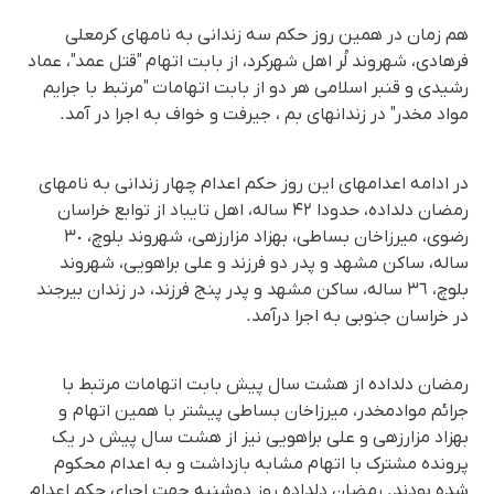
هم زمان در همین روز حکم سە زندانی بە نامهای کرمعلی
فرهادی، شهروند لُر اهل شهرکرد، از بابت اتهام "قتل عمد"، عماد
رشیدی و قنبر اسلامی هر دو از بابت اتهامات "مرتبط با جرایم
مواد مخدر" در زندانهای بم ، جیرفت و خواف بە اجرا در آمد.
در ادامە اعدامهای این روز حکم اعدام چهار زندانی بە نامهای
رمضان دلداده، حدودا ۴۲ ساله، اهل تایباد از توابع خراسان
رضوی، میرزاخان بساطی، بهزاد مزارزهی، شهروند بلوچ، ٣٠
سالە، ساکن مشهد و پدر دو فرزند و علی براهویی، شهروند
بلوچ، ٣٦ سالە، ساکن مشهد و پدر پنج فرزند، در زندان بیرجند
در خراسان جنوبی بە اجرا درآمد.
رمضان دلداده از هشت سال پیش بابت اتهامات مرتبط با
جرائم موادمخدر، میرزاخان بساطی پیشتر با همین اتهام و
بهزاد مزارزهی و علی براهویی نیز از هشت سال پیش در یک
پروندە مشترک با اتهام مشابە بازداشت و بە اعدام محکوم
شدە بودند. رمضان دلدادە روز دوشنبە جهت اجرای حکم اعدام