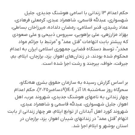
حکم اعدام ۱۳ زندانی با اسامی هوشنگ جدیدی، جلیل
شهسواری، عبدلله قاسمی، شاهمراد عبدی، کرمعلی فرهادی،
عماد رشیدی، قنبر اسلامی، رمضان دلداده، میرزاخان بساطی،
بهزاد مزارزهی، علی براهویی، سیروس ذبیحی و علی صعودی
کە پیشتر بابت اتهامات "قتل عمد" و "مرتبط با جرائم مواد
مخدر"، توسط دستگاه قضایی جمهوری اسلامی ایران به اعدام
محکوم شده بودند، در زندان‌های اهواز، یزد، برازجان، ایلام، بم،
جیرفت، خواف، بیرجند و رشت اجرا شده است.
بر اساس گزارش رسیده به سازمان حقوق بشری هه‌نگاو،
سحرگاە روز سەشنبە ١٨ آذر ١٤٠٤(٩دسامبر٢٠٢٥)، حکم اعدام
چهار زندانی بە نامهای هوشنگ جدیدی، شهروند عرب، اهل
اهواز، جلیل شهسواری، عبدلله قاسمی و شاهمراد عبدی،
شهروند کورد اهل آبدانان از توابع ایلام، هر چهار زندانی از بابت
اتهام "قتل عمد" در زندانهای شیبان اهواز، یزد، برازجان در
استان بوشهر و ایلام اجرا شد.