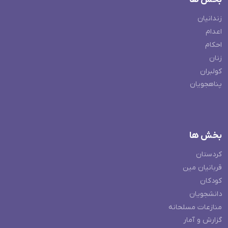
زندانیان
اعدام
احکام
زنان
کولبران
پناهجویان
بخش ها
کردستان
قربانیان مین
کودکان
دانشجویان
منازعات مسلحانه
گزارش و آمار