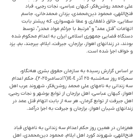
علی محمد روشن‌فکر، کیهان عباسی، نجات رجبی، قباد
فتح‌اللهی، محمود دین‌محمدی، یزدان محمدخانی، جاسم
سقایی، خالق ذلفقاری و عطا شهسواری، کە پیشتر بابت
اتهامات "قتل عمد" و "مرتبط با جرائم مواد مخدر"، توسط
دستگاه قضایی جمهوری اسلامی ایران به اعدام محکوم شده
بودند، در زندانهای اهواز، برازجان، جیرفت، ایلام، بیرجند، بم، یزد
و خواف اجرا شده است.
بر اساس گزارش رسیده به سازمان حقوق بشری هه‌نگاو،
سحرگاه روز سەشنبە ٢٥ آذر ١٤٠٤(١٦دسامبر٢٠٢٥)، حکم اعدام
سە زندانی بە نامهای علی محمد روشن‌فکر، شهروند عرب اهل
اهواز، کیهان عباسی، اهل برازجان از توابع بوشهر و نجات رجبی،
اهل جیرفت از توابع کرمان، هر سە از بابت اتهام قتل عمد در
زندانهای شیبان اهواز، برازجان و جیرفت بە اجرا درآمد.
هم‌زمان در همین روز حکم اعدام سە زندانی بە نامهای قباد
فتح‌اللهی، شهروند کورد اهل ایلام، محمود دین‌محمدی، اهل