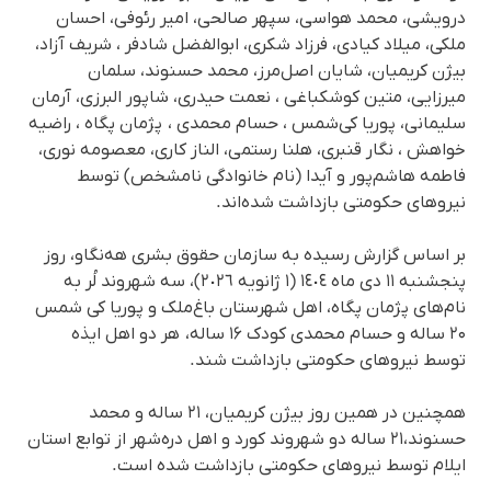
درویشی، محمد هواسی، سپهر صالحی، امیر رئوفی، احسان
ملکی، میلاد کیادی، فرزاد شکری، ابوالفضل شادفر ، شریف آزاد،
بیژن کریمیان، شایان اصل‌مرز، محمد حسنوند، سلمان
میرزایی، متین کوشکباغی ، نعمت حیدری، شاپور البرزی، آرمان
سلیمانی، پوریا کی‌شمس ، حسام محمدی ، پژمان پگاه ، راضیه
خواهش ، نگار قنبری، هلنا رستمی، الناز کاری، معصومه نوری،
فاطمه هاشم‌پور و آیدا (نام خانوادگی نامشخص) توسط
نیروهای حکومتی بازداشت شده‌اند.
بر اساس گزارش رسیده به سازمان حقوق بشری هه‌نگاو، روز
پنجشنبه ١١ دی ماه ١٤٠٤ (١ ژانویە ٢٠٢٦)، سه شهروند لُر به
نام‌های پژمان پگاه، اهل شهرستان باغ‌ملک و پوریا کی شمس
۲۰ ساله و حسام محمدی کودک ۱۶ سالە، هر دو اهل ایذه
توسط نیروهای حکومتی بازداشت شند.
همچنین در همین روز بیژن کریمیان، ٢١ ساله و محمد
حسنوند،٢١ سالە دو شهروند کورد و اهل دره‌شهر از توابع استان
ایلام توسط نیروهای حکومتی بازداشت شده است.