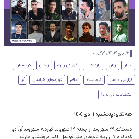
۱۲ دی ۱۴۰۴، ۰۰:۴۴
اخبار
زنان
بازداشت
گزارش ویژه
زندان
کردستان
گزارش و آمار
کرمانشاه
ایلام
کوردهای خراسان
لُر
اعتصابات دی ١٤٠٤
هەنگاو؛ پنجشنبە ١١ دی ١٤٠٤
دست‌کم ۲۹ شهروند از جمله ۱۴ شهروند کورد،۷ شهروند لُر، دو
کودک و ۷ زن به نام‌های علی قویدل، اکبر درویشی، عارف