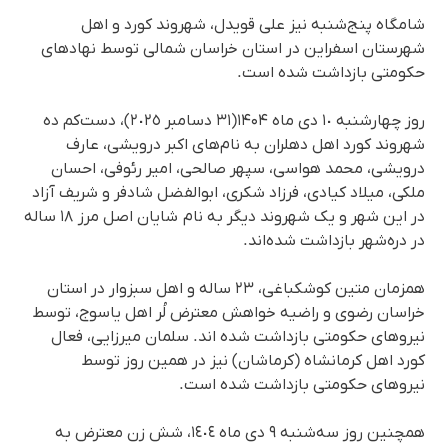
شامگاه پنج‌شنبه نیز علی قویدل، شهروند کورد و اهل
شهرستان اسفراین در استان خراسان شمالی توسط نهادهای
حکومتی بازداشت شده است.
روز چهارشنبه ١٠ دی ماه ۱۴۰۴(٣١ دسامبر ٢٠٢٥)، دست‌کم ده
شهروند کورد اهل دهلران بە نام‌های اکبر درویشی، عارف
درویشی، محمد هواسی، سپهر صالحی، امیر رئوفی، احسان
ملکی، میلاد کیادی، فرزاد شکری، ابوالفضل شادفر و شریف آزاد
در این شهر و یک شهروند دیگر بە نام شایان اصل مرز ۱۸ سالە
در درەشهر بازداشت شدەاند.
همزمان متین کوشکباغی، ٢٣ ساله و اهل سبزوار در استان
خراسان رضوی و راضیه خواهش معترض لُر اهل یاسوج، توسط
نیروهای حکومتی بازداشت شده اند. سلمان میرزایی، فعال
کورد اهل کرمانشاه (کرماشان) نیز در همین روز توسط
نیروهای حکومتی بازداشت شده است.
همچنین روز سه‌شنبه ٩ دی ماه ١٤٠٤، شش زن معترض بە