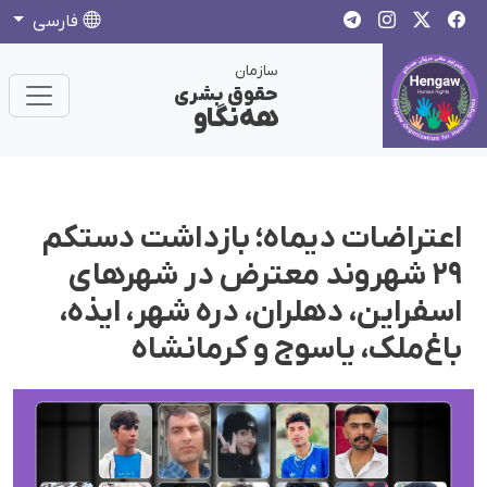
فارسی
سازمان
حقوق بشری
هەنگاو
اعتراضات دیماه؛ بازداشت دستکم
۲۹ شهروند معترض در شهرهای
اسفراین، دهلران، درە شهر، ایذە،
باغ‌ملک، یاسوج و کرمانشاه