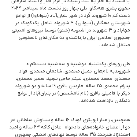
با استناد به آمار به ثبت رسیده در مرکز آمار و اسناد سازمان
حقوق بشری هه‌نگاو، طی چهار روز نخست ماه سپتامبر ۲۰۲۴
دست کم ۱۰ شهروند کُرد در شهر بلبان‌آباد (بلواناوا) از توابع
شهرستان دهگلان (دیولان)، ۴ شهروند شامل یک کودک در
مهاباد و ۳ شهروند در اشنویه (شنو) توسط نیروهای امنیتی
جمهوری اسلامی ایران بازداشت و به مکان‌های نامعلومی
منتقل شده‌اند.
طی روزهای یک‌شنبه، دوشنبه و سه‌شنبه دست‌کم ۱۰
شهروندبه نام‌های جمیل محمدی، شادمان محمدی، فواد
محمدی، محمد محمدی، میثم حاجی مجید، سمیر محمدی،
پدرام محمدی ۲۵ ساله، ماردین باقری ۱۹ ساله و دو شهروند
دیگر با فامیلی باقری (نام نامشخص) در بلبان‌آباد از توابع
دهگلان بازداشت شده‌اند.
همچنین، رامیار ابوبکری کودک ۱۶ ساله و سیاوش سلطانی هر
دو از اعضای خانواده‌های دادخواه ، عادل کاکه ۲۳ ساله و امید
احمدنژاد هنرمند ۳۵ ساله توسط نهادهای امنیتی جمهوری