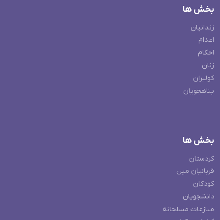
بخش ها
زندانیان
اعدام
احکام
زنان
کولبران
پناهجویان
بخش ها
کردستان
قربانیان مین
کودکان
دانشجویان
منازعات مسلحانه