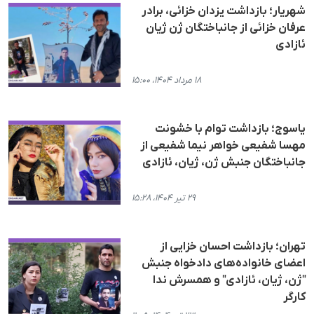
شهریار؛ بازداشت یزدان خزائی، برادر
عرفان خزائی از جانباختگان ژن ژیان
ئازادی
۱۸ مرداد ۱۴۰۴، ۱۵:۰۰
یاسوج؛ بازداشت توام با خشونت
مهسا شفیعی خواهر نیما شفیعی از
جانباختگان جنبش ژن، ژیان، ئازادی
۲۹ تیر ۱۴۰۴، ۱۵:۲۸
تهران؛ بازداشت احسان خزایی از
اعضای خانواده‌های دادخواه جنبش
"ژن، ژیان، ئازادی" و همسرش ندا
کارگر