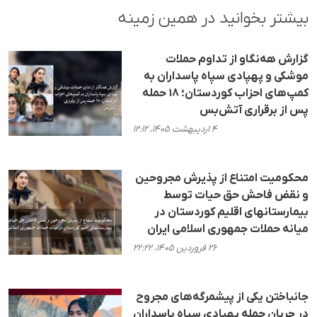
بیشتر بخوانید در همین زمینه
گزارش هه‌نگاو از تداوم حملات
موشکی و پهپادی سپاه پاسداران به
کمپ‌های احزاب کوردستان؛ ۱۸ حمله
پس از برقراری آتش‌بس
۴ اردیبهشت ۱۴۰۵، ۱۲:۱۲
محکومیت امتناع از پذیرش مجروحین
و نقض فاحش حق حیات توسط
بیمارستانهای اقلیم کوردستان در
میانە حملات جمهوری اسلامی ایران
۲۶ فروردین ۱۴۰۵، ۲۲:۲۲
جانباختن یکی از پیشمرگه‌های مجروح
در جریان حمله پهپادی سپاه پاسداران