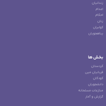
زندانیان
اعدام
احکام
زنان
کولبران
پناهجویان
بخش ها
کردستان
قربانیان مین
کودکان
دانشجویان
منازعات مسلحانه
گزارش و آمار