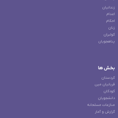
زندانیان
اعدام
احکام
زنان
کولبران
پناهجویان
بخش ها
کردستان
قربانیان مین
کودکان
دانشجویان
منازعات مسلحانه
گزارش و آمار