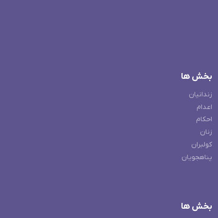
بخش ها
زندانیان
اعدام
احکام
زنان
کولبران
پناهجویان
بخش ها