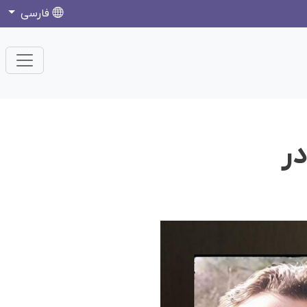
فارسی
در