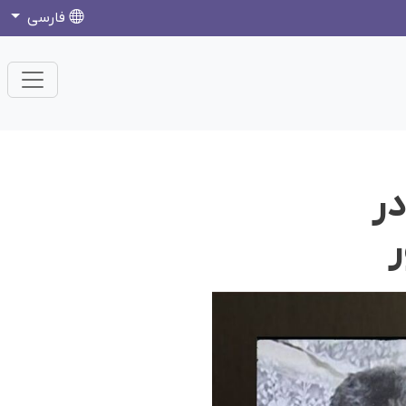
فارسی
در
ر