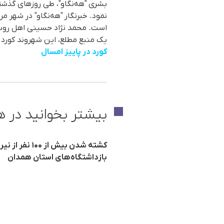
نمود. خبرنگار "هەنگاو" در شهر م
است. محمد نژاد حسینی اهل روستای
یک منبع مطلع، این شهروند کورد طی ٨ ماه گذشتە از داشتن حق مرخصی محروم 
کورد در پاییز امسال
بیشتر بخوانید در ه
کشته شدن بیش
بازداشتگاه‌های استان همدان