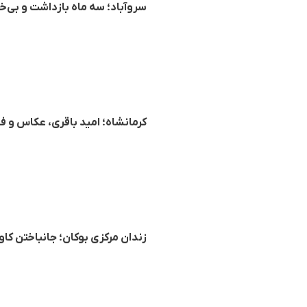
سروآباد؛ سه ماه بازداشت و بی‌خ
کرمانشاه؛ امید باقری، عکاس و ف
زندان مرکزی بوکان؛ جانباختن کا