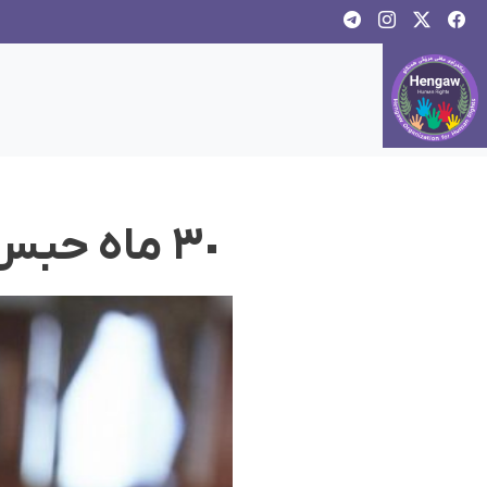
٣٠ ماه حبس بە دلیل بر افراشتن پرچم کوردستان