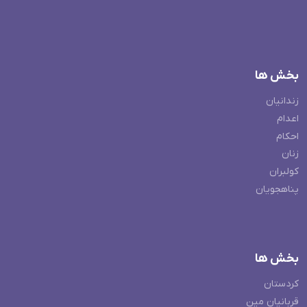
بخش ها
زندانیان
اعدام
احکام
زنان
کولبران
پناهجویان
بخش ها
کردستان
قربانیان مین