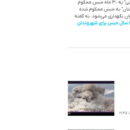
بشری "هەنگاو"، طی روزهای گذشتە دادگاه انقلاب مریوان یک شهروند مریوانی را بە نام "محمد نژاد حسنی" بە ٣٠ ماه حبس محکوم
وردستان" بە حبس محکوم شدە
وان نگهداری می‌شود. بە گفتە
صدور ١٠٠ سال حبس برای شهروندان