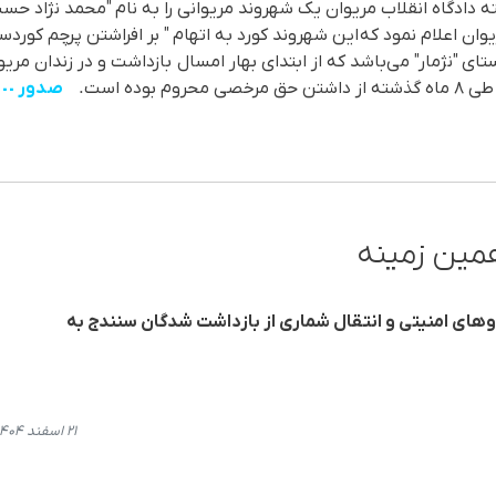
ریوان اعلام نمود کە این شهروند کورد بە اتهام " بر افراشتن پرچم ک
 "نژمار" می‌باشد کە از ابتدای بهار امسال بازداشت و در زندان مری
بودە است.
مین زمینه
 از ۱۰۰ نفر از نیروهای امنیتی و انتقال شماری از بازداشت شدگان سنندج به
۲۱ اسفند ۱۴۰۴، ۲۱:۴۵