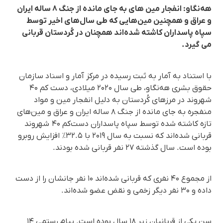
هەنگاو: انفجار مین های بە جای ماندە از جنگ ٨ سالە ایران
و عراق و همچنین مین‌هایی که طی سال‌های اخیر توسط
سپاه پاسداران کاشته شده‌اند همچنان در کُردستان قربانی
می گیرد.
با استناد بە آمار بە ثبت رسیدە در مرکز آمار و اسناد سازمان
حقوق بشری هه‌نگاو، طی سال ۲۰۲۰ میلادی، دست کم ۴۰
شهروند در مرزهای کُردستان بە دلیل انفجار مین و مواد
منفجرە بە جای ماندە از جنگ ٨ سالە ایران و عراق و مین‌های
تازه کاشته شده توسط سپاه پاسداران دست‌کم ۴۰ شهروند
قربانی شدەاند کە نسبت بە سال ۲۰۱۹ با ۳۲.۵٪ افزایش روبرو
بوده است. سال گذشته ۲۷ نفر قربانی شده بودند.
از مجموع ۴۰ نفری کە قربانی شدەاند ۱۰ نفر جانشان را از دست
دادە و ۳۰ نفر دیگر زخمی و نقض عضو شدەاند.
سن یکی از قربانیان زیر ۱۸ سال بوده است. پیام رستمی ۱۴