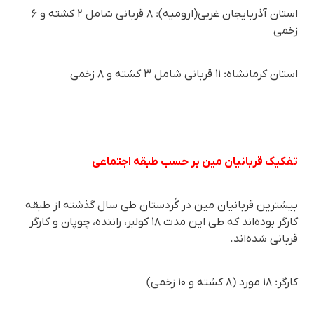
استان آذربایجان غربی(ارومیه): ۸ قربانی شامل ۲ کشته و ۶
زخمی
استان کرمانشاه: ۱۱ قربانی شامل ۳ كشتە و ۸ زخمی
تفکیک قربانیان مین بر حسب طبقە اجتماعی
بیشترین قربانیان مین در کُردستان طی سال گذشتە از طبقە
کارگر بودەاند کە طی این مدت ۱۸ کولبر، رانندە، چوپان و کارگر
قربانی شدەاند.
کارگر: ۱۸ مورد (۸ کشتە و ۱۰ زخمی)