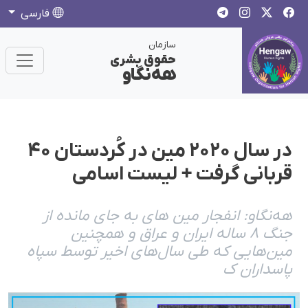
فارسی
سازمان
حقوق بشری
هەنگاو
در سال ۲۰۲۰ مین در کُردستان ۴۰
قربانی گرفت + لیست اسامی
هەنگاو: انفجار مین های بە جای ماندە از
جنگ ٨ سالە ایران و عراق و همچنین
مین‌هایی که طی سال‌های اخیر توسط سپاه
پاسداران ک