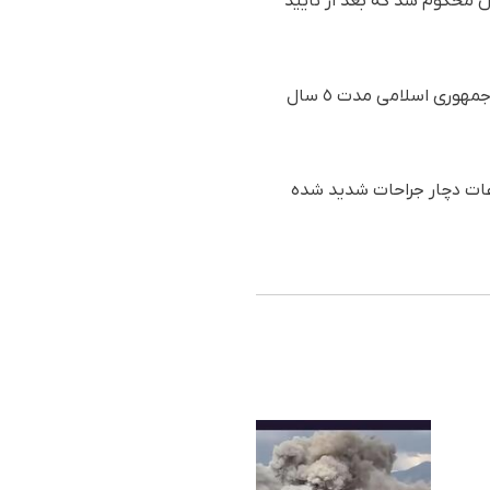
٢ میلیون وثیقه به طور موقت آزاد و توسط دادگاه مهاباد به ٦ ماه حبس محکوم شد که بعد از تایید
این فعال زن کورد پیشتر نیز (در اواسط دهه‌ی ٦٠ شمسی) به اتهام همکاری با احزاب کورد اپوزیسیون جمهوری اسلامی مدت ٥ سال
اعات دچار جراحات شدید شده