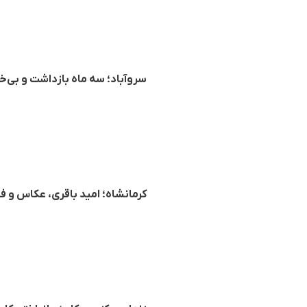
سروآباد؛ سه ماه بازداشت و بی‌خ
کرمانشاه؛ امید باقری، عکاس و ف