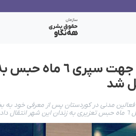
سازمان
حقوق بشری
هەنگاو
روناک آقایی جهت سپری ٦ ما
ل شد
ز فعالین مدنی در کوردستان پس از معرفی خود به 
ده شد.