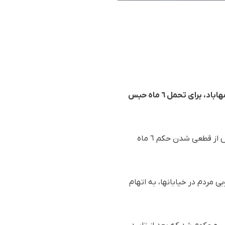
هەنگاو: روناک آقایی از فعالین مدنی در کوردستان پس از معرفی خود به بخش اجرای احکام دادگاه مهاباد، برای تحمل ٦ ماه حبس
به گزارش سازمان حقوق بشر “هەنگاو”، روز چهارشنبه (١٥ فروردین ٩٧/ ٤ آوریل ٢٠١٨) روناک آقایی پس از قطعی شدن حکم ٦ ماه
کوبی مردم در خیابانها، به اتهام