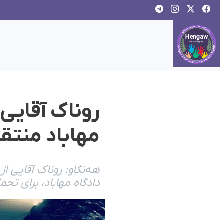
مهاباد منتق
هەنگاو: روناک آقایی ا
دادگاه مهاباد، برای تحمل ٦ ماه حبس تعزیری به زندان این شهر انتقال دا