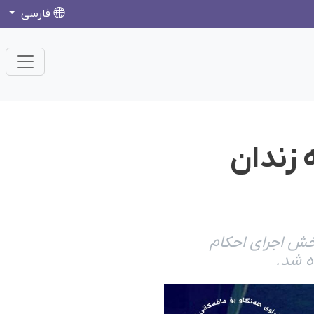
فارسی
ه حبس به زندان
بخش اجرای احکام