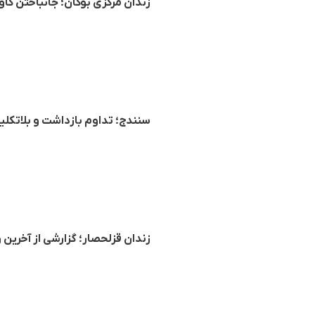
زندان مرکزی بوکان؛ جانباختن کا
سنندج؛ تداوم بازداشت و بلاتکلیف
زندان قزلحصار؛ گزارشی از آخرین