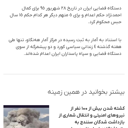
دستگاه قضایی ایران در تاریخ ٢٨ شهریور ٩٥ برای کمال
احمدنژاد حکم اعدام و برای ٥ متهم دیگر هر کدام حکم ١٥ سال
حبس محکوم کرد.
با استناد بە آمار بە ثبت رسیدە در مرکز آمار هەنگاو، تنها طی
هفتە گذشتە ٤ زندانی سیاسی کورد و دو پیشمرگە از سوی
دستگاه قضایی و سپاه پاسداران ایران اعدام شدەاند.
بیشتر بخوانید در همین زمینه
کشته شدن بیش از ۱۰۰ نفر از
نیروهای امنیتی و انتقال شماری از
بازداشت شدگان سنندج به