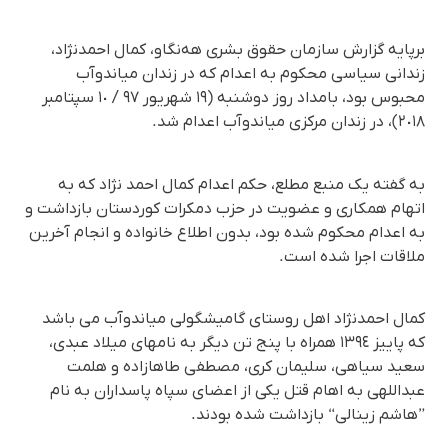
برپایە گزارش سازمان حقوق بشری هەنگاو، کمال احمدنژاد،
زندانی سیاسی محکوم بە اعدام کە در زندان میاندوآب
محبوس بود، بامداد روز دوشنبە (١٩ شهریور ٩٧ / ١٠ سپتامبر
٢٠١٨)، در زندان مرکزی میاندوآب اعدام شد.
بە گفتە یک منبع مطلع، حکم اعدام کمال احمد نژاد کە بە
اتهام همکاری و عضویت در حزب دمکرات کوردستان بازداشت و
بە اعدام محکوم شدە بود، بدون اطلاع خانوادە و انجام آخرین
ملاقات اجرا شدە است.
کمال احمدنژاد اهل روستای گامیشگولی میاندوآب می باشد
کە پاییز ١٣٩٤ همراه با پنج تن دیگر بە نامهای میلاد عبدی،
سعید سیاهی، سلیمان کری، مصطفی طاهازادە و هلمت
عبداللهی بە اهام قتل یکی از اعضای سپاه پاسداران بە نام
”هاشم زینالی“ بازداشت شدە بودند.