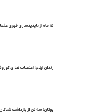
۱۵ ماه از ناپدیدسازی قهری عثمان مامه گذشت؛ وضعیت دردناک خانواده در نبود سرپرست
زندان ایلام؛ اعتصاب غذای کورو
بوکان؛ سه تن از بازداشت شدگان 