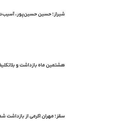
شیراز؛ حسین حسین‌پور، آسیب‌د
هشتمین ماه بازداشت و بلاتکلیفی
سقز؛ مهران اکرمی از بازداشت ش