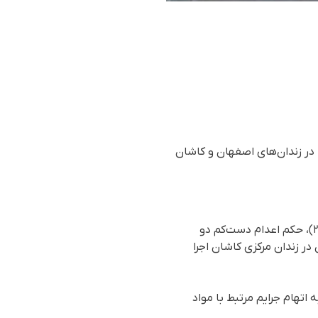
بودند، در زندان‌های اصفهان و کاشان
بر اساس گزارش رسیده به سازمان حقوق بشری هه‌نگاو، سحرگاه پنج‌شنبه ۱۱ خرداف ۱۴۰۲ (۱ ژوئن ۲۰۲۳)، حکم اعدام دست‌کم دو
 دو اهل شهرستان فلاورجان در زندان مرکزی کاشان اجرا
 به اتهام جرایم مرتبط با مواد