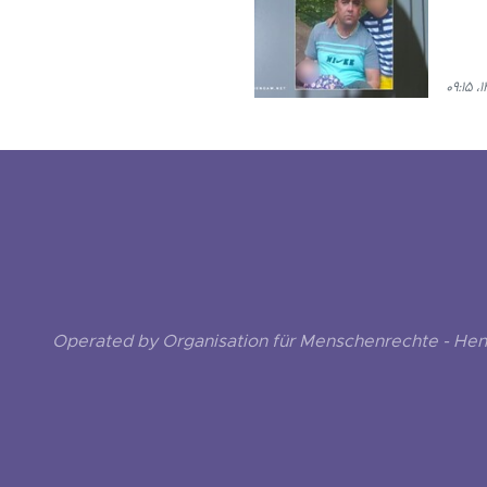
Operated by Organisation für Menschenrechte - He