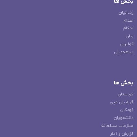
بخش ها
زندانیان
اعدام
احکام
زنان
کولبران
پناهجویان
بخش ها
کردستان
قربانیان مین
کودکان
دانشجویان
منازعات مسلحانه
گزارش و آمار