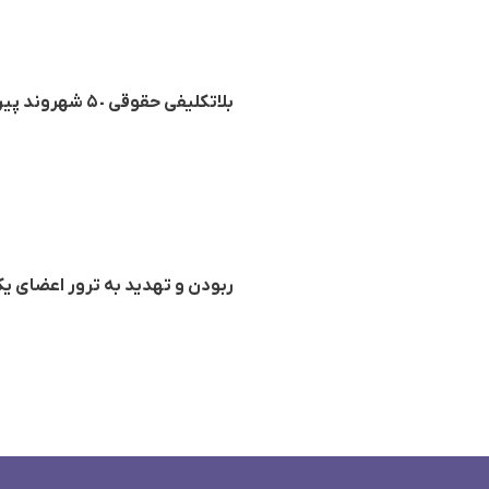
بلاتکلیفی حقوقی ۵٠ شهروند پیرانشهری تحت فشار نهادهای امنیتی در زندان نقده
ربودن و تهدید به ترور اعضای ی