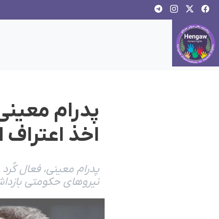
پدرام معینی،
اخذ اعتراف اج
پدرام معینی، فعال کُ
نیروهای حکومتی بازداش