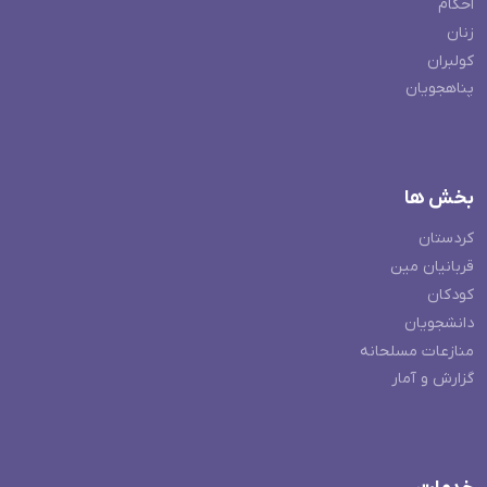
احکام
زنان
کولبران
پناهجویان
بخش ها
کردستان
قربانیان مین
کودکان
دانشجویان
منازعات مسلحانه
گزارش و آمار