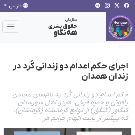
فارسی
سازمان
حقوق بشری
هەنگاو
اجرای حکم اعدام دو زندانی کُرد در
زندان همدان
حکم اعدام دو زندانی کُرد به نام‌های محسن
یاقوتی و حمزه فرخی، هردو اهل شهرستان
کنگاور (کَنگَوَر) از توابع کرمانشاه (کرماشان)،
که پیشتر از بابت اتهام جرایم مر