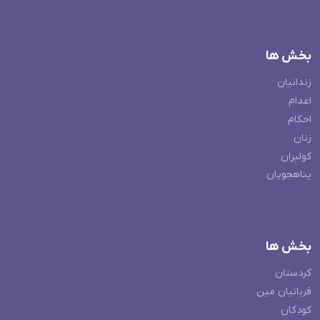
بخش ها
زندانیان
اعدام
احکام
زنان
کولبران
پناهجویان
بخش ها
کردستان
قربانیان مین
کودکان