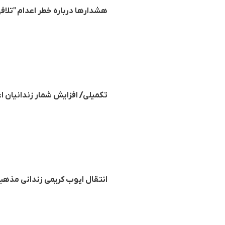
هشدارها درباره خطر اعدام "تلافی
تکمیلی/ افزایش شمار زندانیان ا
انتقال ایوب کریمی زندانی مذهبی 