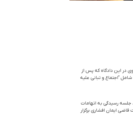
وی در این دادگاه که پس از
 شامل "اجتماع و تبانی علیه
اس گزارش رسیده به سازمان حقوق بشری هه‌نگاو، روز یکشنبه ١٩ آذر ماه ١٤٠٢ (١٠ دسامبر ٢٠٢٣)، جلسه رسیدگی به اتهامات
ه ۲۶ دادگاه انقلاب تهران به ریاست قاضی ایمان افشاری برگزار