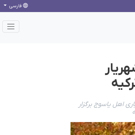
فارسی
هریار
رکیه
ری اهل یاسوج برگزار
ه