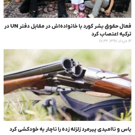
فعال حقوق بشر کورد با خانواده‌اش در مقابل دفتر UN در
ترکیه اعتصاب کرد
۱۴ خرداد ۱۳۹۷، ۱۷:۳۲
یاس و ناامیدی پیرمرد زلزلە زدە را ناچار بە خودکشی کرد