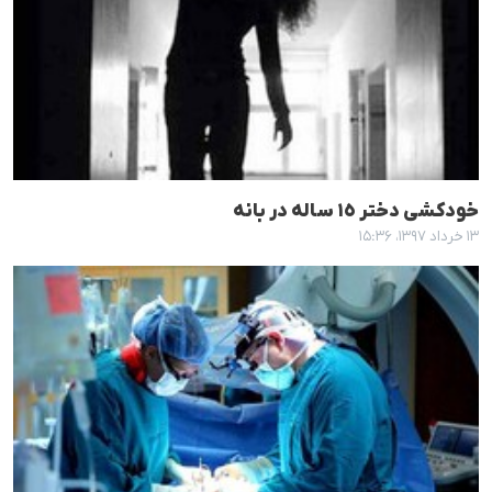
خودکشی دختر ١٥ سالە در بانە
۱۳ خرداد ۱۳۹۷، ۱۵:۳۶