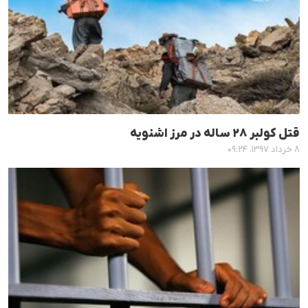
قتل کولبر ٢٨ سالە در مرز اشنویە
۸ خرداد ۱۳۹۷، ۰۹:۲۴