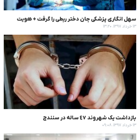
سهل انگاری پزشکی جان دختر ربطی را گرفت + هویت
۱۳ خرداد ۱۳۹۷، ۱۳:۲۰
بازداشت یک شهروند ٤٧ سالە در سنندج
۱۳ خرداد ۱۳۹۷، ۰۹:۰۸