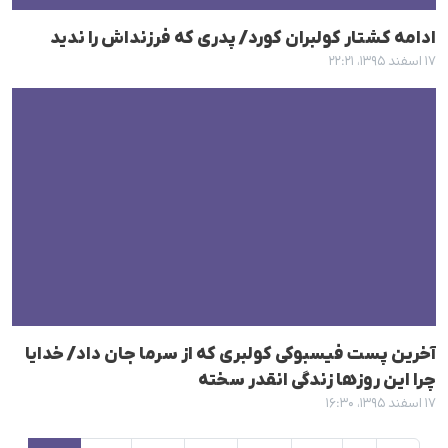
ادامە کشتار کولبران کورد/ پدری کە فرزنداش را ندید
۱۷ اسفند ۱۳۹۵، ۲۲:۲۱
آخرین پست فیسبوکی کولبری کە از سرما جان داد/ خدایا
چرا این روزها زندگی انقدر سختە
۱۷ اسفند ۱۳۹۵، ۱۶:۳۰