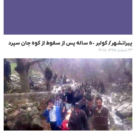
پیرانشهر/ کولبر ٥٠ سالە پس از سقوط از کوه جان سپرد
۲۳ اسفند ۱۳۹۵، ۲۲:۱۸