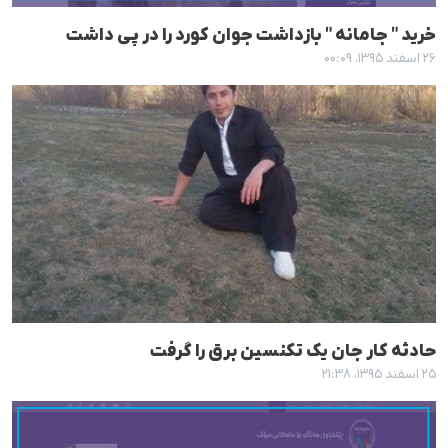
خرید " جامانە " بازداشت جوان کورد را در پی داشت
۲۶ اسفند ۱۳۹۵، ۰۰:۰۹
حادثە کار جان یک تکنسین برق را گرفت
۲۵ اسفند ۱۳۹۵، ۲۱:۳۸