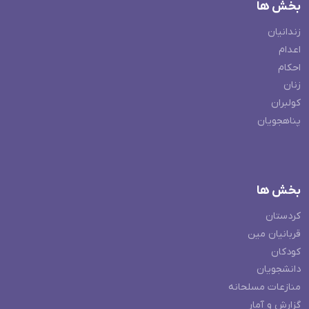
بخش ها
زندانیان
اعدام
احکام
زنان
کولبران
پناهجویان
بخش ها
کردستان
قربانیان مین
کودکان
دانشجویان
منازعات مسلحانه
گزارش و آمار