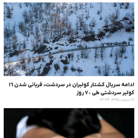
ادامە سریال کشتار کولبران در سردشت، قربانی شدن ١٦
کولبر سردشتی طی ٧٠ روز
۲۱ اسفند ۱۳۹۵، ۲۲:۳۴