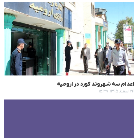
اعدام سە شهروند کورد در ارومیە
۲۴ اسفند ۱۳۹۵، ۱۵:۳۷