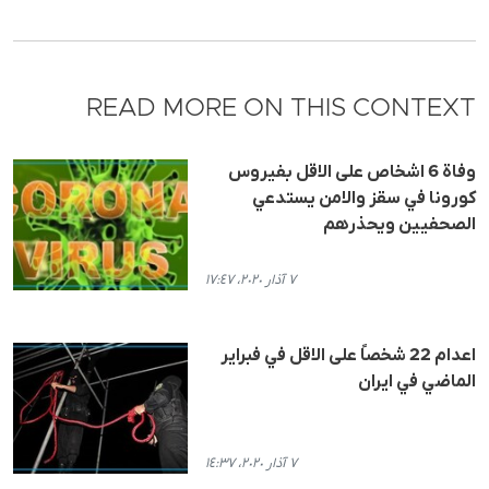
READ MORE ON THIS CONTEXT
وفاة 6 اشخاص على الاقل بفيروس
كورونا في سقز والامن يستدعي
الصحفيين ويحذرهم
٧ آذار ٢٠٢٠، ١٧:٤٧
اعدام 22 شخصاً على الاقل في فبراير
الماضي في ايران
٧ آذار ٢٠٢٠، ١٤:٣٧