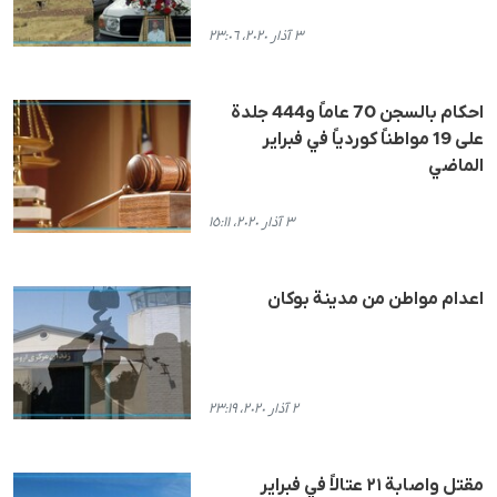
٣ آذار ٢٠٢٠، ٢٣:٠٦
احكام بالسجن 70 عاماً و444 جلدة
على 19 مواطناً كوردياً في فبراير
الماضي
٣ آذار ٢٠٢٠، ١٥:١١
اعدام مواطن من مدينة بوكان
٢ آذار ٢٠٢٠، ٢٣:١٩
مقتل واصابة ٢١ عتالاً في فبراير