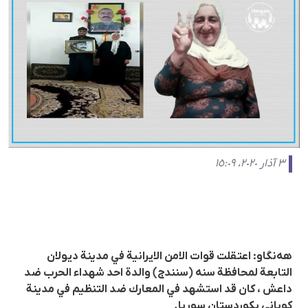
٣ آذار ٢٠٢٠، ١٥:٠٩
هەنگاو: اعتقلت قوات الامن الايرانية في مدينة ديولان
التابعة لمحافظة سنه (سنندج) والدة احد شهداء الحرب ضد
داعش ، كان قد استشهد في المعارك ضد التنظيم في مدينة
كوباني بكوردستان سوريا.