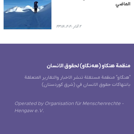
الماضي
٢ آذار ٢٠٢٠، ٢٣:١٨
منظمة هنکاو (هەنگاو) لحقوق الانسان
"هنگاو" منظمة مستقلة تنشر الاخبار والتقارير المتعلقة
بانتهاكات حقوق الانسان في (شرق كوردستان)
Operated by Organisation für Menschenrechte -
Hengaw e.V.