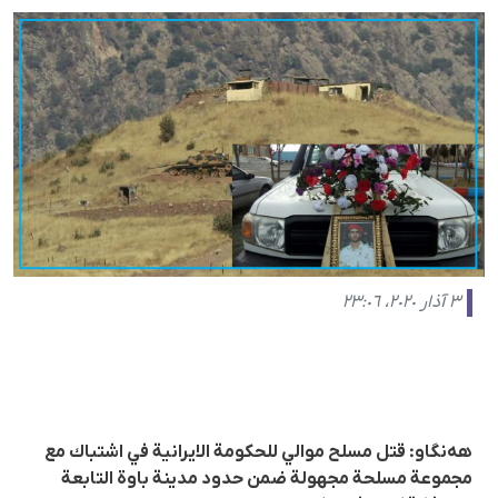
٣ آذار ٢٠٢٠، ٢٣:٠٦
هەنگاو: قتل مسلح موالي للحكومة الايرانية في اشتباك مع
مجموعة مسلحة مجهولة ضمن حدود مدينة باوة التابعة