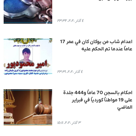
٤ آذار ٢٠٢٠، ٢٣:٣٢
اعدام شاب من بوكان كان في عمر 17
عاماً عندما تم الحكم عليه
٤ آذار ٢٠٢٠، ٢٣:٣١
احكام بالسجن 70 عاماً و444 جلدة
على 19 مواطناً كوردياً في فبراير
الماضي
٣ آذار ٢٠٢٠، ١٥:١١