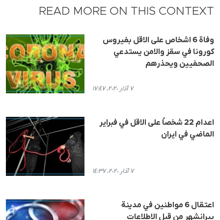
READ MORE ON THIS CONTEXT
وفاة 6 اشخاص على الاقل بفيروس
كورونا في سقز والامن يستدعي
الصحفيين ويحذرهم
٧ آذار ٢٠٢٠، ١٧:٤٧
اعدام 22 شخصاً على الاقل في فبراير
الماضي في ايران
٧ آذار ٢٠٢٠، ١٤:٣٧
اعتقال 6 مواطنين في مدينة
بيرانشهر من قبل الاطلاعات