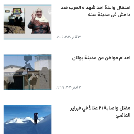
اعتقال والدة احد شهداء الحرب ضد
داعش في مدينة سنه
٣ آذار ٢٠٢٠، ١٥:٠٩
اعدام مواطن من مدينة بوكان
٢ آذار ٢٠٢٠، ٢٣:١٩
مقتل واصابة ٢١ عتالاً في فبراير
الماضي