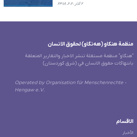
٢ آذار ٢٠٢٠، ٢٣:١٨
منظمة هنکاو (هەنگاو) لحقوق الانسان
"هنگاو" منظمة مستقلة تنشر الاخبار والتقارير المتعلقة
بانتهاكات حقوق الانسان في (شرق كوردستان)
Operated by Organisation für Menschenrechte -
Hengaw e.V.
الاقسام
الأخبار