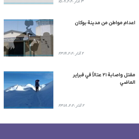
٣ آذار ٢٠٢٠، ١٥:٠٩
اعدام مواطن من مدينة بوكان
٢ آذار ٢٠٢٠، ٢٣:١٩
مقتل واصابة ٢١ عتالاً في فبراير
الماضي
٢ آذار ٢٠٢٠، ٢٣:١٨