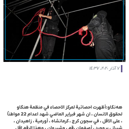
٧ آذار ٢٠٢٠، ١٤:٣٧
هەنگاو:أظهرت احصائية لمركز الاحصاء في منظمة هنگاو
لحقوق الانسان ، ان شهر فبراير الماضي شهد اعدام 22 مواطناً
، على الاقل ، في سجون كرج ، كرمانشاه ، أورمية ، زاهيدان ،
شيراز ، بروجرد ، أصفهان ،قم ، وشيروان ، وهذا الرقم اقل