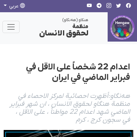
عربي
هنکاو (هەنگاو)
منظمة
لحقوق الانسان
اعدام 22 شخصاً على الاقل في
فبراير الماضي في ايران
هەنگاو:أظهرت احصائية لمركز الاحصاء في
منظمة هنگاو لحقوق الانسان ، ان شهر فبراير
الماضي شهد اعدام 22 مواطناً ، على الاقل ،
في سجون كرج ، كرم