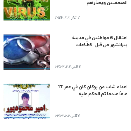
الصحفيين ويحذرهم
٧ آذار ٢٠٢٠، ١٧:٤٧
اعتقال 6 مواطنين في مدينة
بيرانشهر من قبل الاطلاعات
٤ آذار ٢٠٢٠، ٢٣:٣٢
اعدام شاب من بوكان كان في عمر 17
عاماً عندما تم الحكم عليه
٤ آذار ٢٠٢٠، ٢٣:٣١