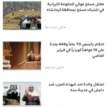
مقتل مسلح موالي للحكومة الايرانية
في اشتباك مسلح بمحافظة كرمانشاه
٣ آذار ٢٠٢٠، ٢٣:٠٦
احكام بالسجن 70 عاماً و444 جلدة
على 19 مواطناً كوردياً في فبراير
الماضي
٣ آذار ٢٠٢٠، ١٥:١١
اعتقال والدة احد شهداء الحرب ضد
داعش في مدينة سنه