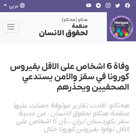
عربي
هنکاو (هەنگاو)
منظمة
لحقوق الانسان
وفاة 6 اشخاص على الاقل بفيروس
كورونا في سقز والامن يستدعي
الصحفيين ويحذرهم
هەنگاو: افادت تقارير موثوقة حصلت عليها
منظمة هنگاو لحقوق الانسان ، من مدينة
سقز بكوردستان ايران ، بأن 6 اشخاص على
الاقل توفوا بفيروس كورونا خلال