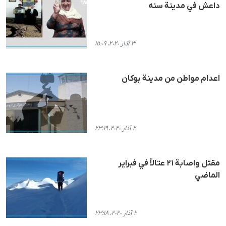
داعش في مدينة سنه
٣ آذار ٢٠٢٠، ١٥:٠٩
اعدام مواطن من مدينة بوكان
٢ آذار ٢٠٢٠، ٢٣:١٩
مقتل واصابة ٢١ عتالاً في فبراير
الماضي
٢ آذار ٢٠٢٠، ٢٣:١٨