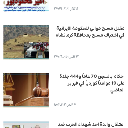
٤ آذار ٢٠٢٠، ٢٣:٣١
مقتل مسلح موالي للحكومة الايرانية
في اشتباك مسلح بمحافظة كرمانشاه
٣ آذار ٢٠٢٠، ٢٣:٠٦
احكام بالسجن 70 عاماً و444 جلدة
على 19 مواطناً كوردياً في فبراير
الماضي
٣ آذار ٢٠٢٠، ١٥:١١
اعتقال والدة احد شهداء الحرب ضد