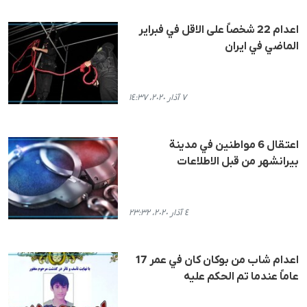
اعدام 22 شخصاً على الاقل في فبراير
الماضي في ايران
٧ آذار ٢٠٢٠، ١٤:٣٧
اعتقال 6 مواطنين في مدينة
بيرانشهر من قبل الاطلاعات
٤ آذار ٢٠٢٠، ٢٣:٣٢
اعدام شاب من بوكان كان في عمر 17
عاماً عندما تم الحكم عليه