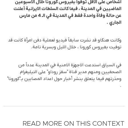
اشخاص على الاقل توفوا بفيروس كورونا خلال الاسبوعين
الماضيين في المدينة ، فيما كانت السلطات الايرانية أعلنت
عن حالة وفاة واحدة فقط في المدينة في الـ 4 من مارس
الجاري .
وكانت هنگاو قد نشرت سابقاً فيديو لعملية دفن امرأة كانت قد
توفيت بفيروس كورونا ، خلال الليل وبسرية تامة.
في السياق استدعت الاجهزة الامنية في المدينة عدداً من
الصحفيين ومنهم مدير قناة "سقز روداو" على التيليغرام
وحذرتهم فيما يتعلق بنشر أخبار حول اعداد المصابين بـ"كورونا"
.
READ MORE ON THIS CONTEXT