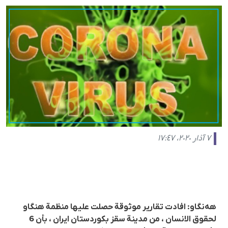
٧ آذار ٢٠٢٠، ١٧:٤٧
هەنگاو: افادت تقارير موثوقة حصلت عليها منظمة هنگاو
لحقوق الانسان ، من مدينة سقز بكوردستان ايران ، بأن 6