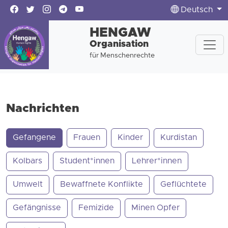
Deutsch
HENGAW
Organisation
für Menschenrechte
Nachrichten
Gefangene
Frauen
Kinder
Kurdistan
Kolbars
Student*innen
Lehrer*innen
Umwelt
Bewaffnete Konflikte
Geflüchtete
Gefängnisse
Femizide
Minen Opfer