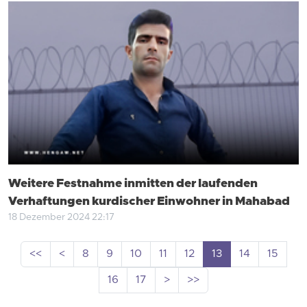
Weitere Festnahme inmitten der laufenden
Verhaftungen kurdischer Einwohner in Mahabad
18 Dezember 2024 22:17
<<
<
8
9
10
11
12
13
14
15
16
17
>
>>