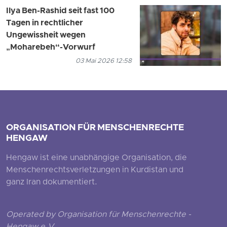
Ilya Ben-Rashid seit fast 100
Tagen in rechtlicher
Ungewissheit wegen
„Moharebeh“-Vorwurf
03 Mai 2026 12:58
ORGANISATION FÜR MENSCHENRECHTE
HENGAW
Hengaw ist eine unabhängige Organisation, die
Menschenrechtsverletzungen in Kurdistan und
ganz Iran dokumentiert.
Operated by Organisation für Menschenrechte -
Hengaw e.V.