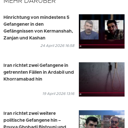
MEHR DARÜBER
Hinrichtung von mindestens 5
Gefangener in den
Gefängnissen von Kermanshah,
Zanjan und Kashan
24 April 2026 16:58
Iran richtet zwei Gefangene in
getrennten Fällen in Ardabil und
Khorramabad hin
19 April 2026 13:16
Iran richtet zwei weitere
politische Gefangene hin –
Pouya Ghobadi Bistouni und