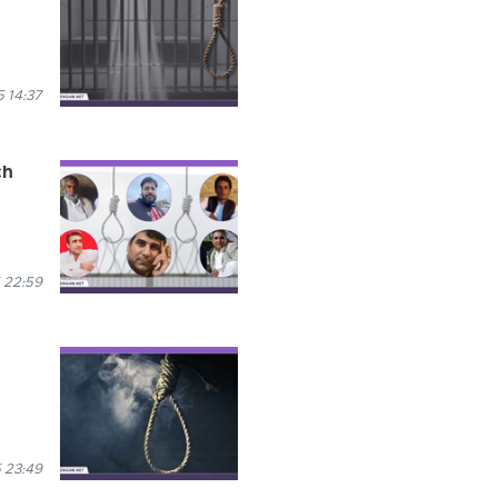
5 14:37
ch
 22:59
 23:49