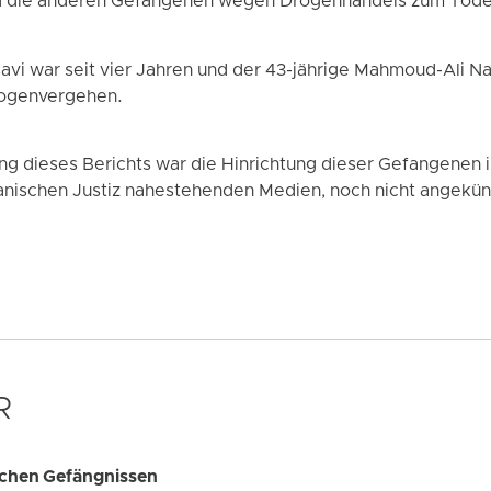
nd die anderen Gefangenen wegen Drogenhandels zum Tode 
vi war seit vier Jahren und der 43-jährige Mahmoud-Ali Nas
rogenvergehen.
ng dieses Berichts war die Hinrichtung dieser Gefangenen i
ranischen Justiz nahestehenden Medien, noch nicht angekü
R
ischen Gefängnissen