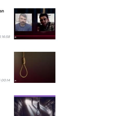
an
6 16:58
 00:14