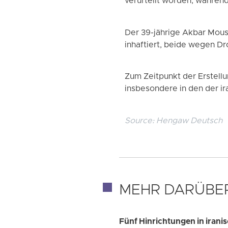
verurteilt worden, währe
Der 39-jährige Akbar Mousa
inhaftiert, beide wegen D
Zum Zeitpunkt der Erstellu
insbesondere in den der i
Source:
Hengaw Deutsch
MEHR DARÜBE
Fünf Hinrichtungen in iran