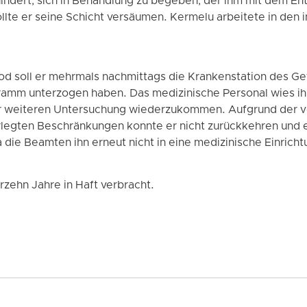
indert, sich in Behandlung zu begeben, der ihm mit dem En
ollte er seine Schicht versäumen. Kermelu arbeitete in den 
od soll er mehrmals nachmittags die Krankenstation des G
ramm unterzogen haben. Das medizinische Personal wies ih
ur weiteren Untersuchung wiederzukommen. Aufgrund der v
legten Beschränkungen konnte er nicht zurückkehren und er
a die Beamten ihn erneut nicht in eine medizinische Einrich
rzehn Jahre in Haft verbracht.