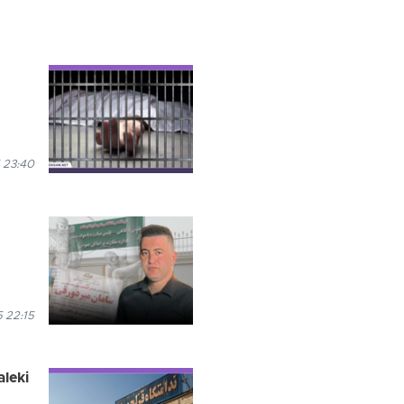
 23:40
5 22:15
leki