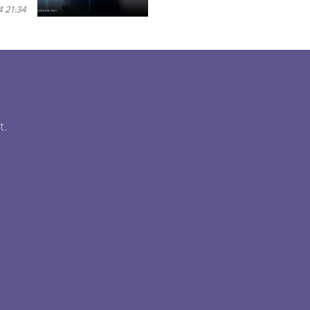
 21:34
t.