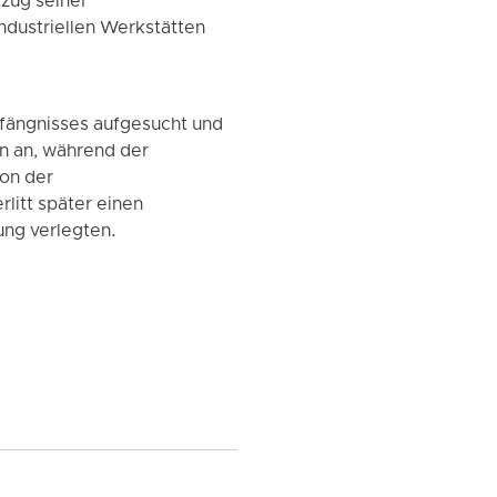
tzug seiner
industriellen Werkstätten
efängnisses aufgesucht und
n an, während der
on der
litt später einen
tung verlegten.