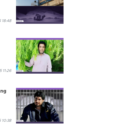
 18:48
5 11:26
ung
 10:38