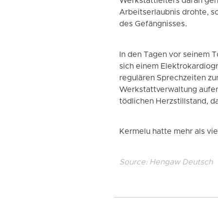
Werkstattleiters daran geh
Arbeitserlaubnis drohte, s
des Gefängnisses.
In den Tagen vor seinem T
sich einem Elektrokardiog
regulären Sprechzeiten z
Werkstattverwaltung aufer
tödlichen Herzstillstand, d
Kermelu hatte mehr als vie
Source:
Hengaw Deutsch