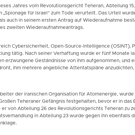
eses Jahres vom Revolutionsgericht Teheran, Abteilung 15, 
 „Spionage für Israel“ zum Tode verurteilt. Das Urteil wur
als auch in seinem ersten Antrag auf Wiederaufnahme bestät
ines zweiten Wiederaufnahmeantrags.
reich Cybersicherheit, Open-Source-Intelligence (OSINT), 
klung tätig. Nach seiner Verhaftung wurde er fünf Monate la
en erzwungene Geständnisse von ihm aufgenommen, und e
t, ihm mehrere angebliche Attentatspläne anzudichten, so
arbeiter der iranischen Organisation für Atomenergie, wurd
Großen Teheraner Gefängnis festgehalten, bevor er in das 
er von Abteilung 26 des Revolutionsgerichts Teheran zu zeh
htsverhandlung in Abteilung 23 wurde gegen ihn ebenfalls 
Anklage.