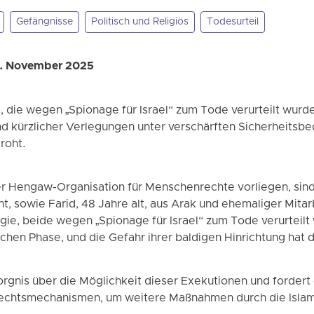
Gefängnisse
Politisch und Religiös
Todesurteil
7. November 2025
, die wegen „Spionage für Israel“ zum Tode verurteilt wur
nd kürzlicher Verlegungen unter verschärften Sicherheitsb
roht.
r Hengaw-Organisation für Menschenrechte vorliegen, sind 
, sowie Farid, 48 Jahre alt, aus Arak und ehemaliger Mitar
ie, beide wegen „Spionage für Israel“ zum Tode verurteilt 
tischen Phase, und die Gefahr ihrer baldigen Hinrichtung ha
gnis über die Möglichkeit dieser Exekutionen und fordert e
echtsmechanismen, um weitere Maßnahmen durch die Islami