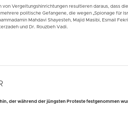
on Vergeltungshinrichtungen resultieren daraus, dass die 
hrere politische Gefangene, die wegen „Spionage für Isra
hammadamin Mahdavi Shayesteh, Majid Masibi, Esmail Fekri
kerzadeh und Dr. Rouzbeh Vadi.
R
ari hin, der während der jüngsten Proteste festgenommen w