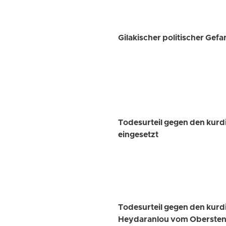
Gilakischer politischer Gef
Todesurteil gegen den kurd
eingesetzt
Todesurteil gegen den kur
Heydaranlou vom Obersten G