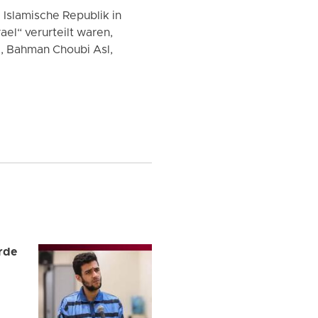
Islamische Republik in
el“ verurteilt waren,
, Bahman Choubi Asl,
urde