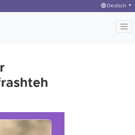
Deutsch
r
frashteh