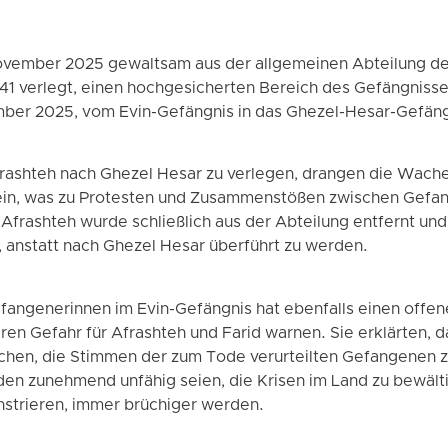
ovember 2025 gewaltsam aus der allgemeinen Abteilung de
241 verlegt, einen hochgesicherten Bereich des Gefängniss
ber 2025, vom Evin-Gefängnis in das Ghezel-Hesar-Gefängn
rashteh nach Ghezel Hesar zu verlegen, drangen die Wach
 ein, was zu Protesten und Zusammenstößen zwischen Gefa
frashteh wurde schließlich aus der Abteilung entfernt und
, anstatt nach Ghezel Hesar überführt zu werden.
fangenerinnen im Evin-Gefängnis hat ebenfalls einen offenen
en Gefahr für Afrashteh und Farid warnen. Sie erklärten, das
chen, die Stimmen der zum Tode verurteilten Gefangenen z
en zunehmend unfähig seien, die Krisen im Land zu bewälti
strieren, immer brüchiger werden.