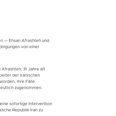
den — Ehsan Afrashteh und
edingungen von einer
Afrashteh, 31 Jahre alt
beiter der iranischen
worden. Ihre Fälle
t deutlich zugenommen.
ine sofortige Intervention
sche Republik Iran zu