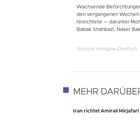
Wachsende Befürchtungen v
den vergangenen Wochen me
hinrichtete — darunter Mo
Babak Shahbazi, Naser Ba
Source:
Hengaw Deutsch
MEHR DARÜBE
Iran richtet Amirali Mirjaf