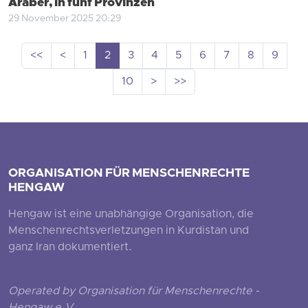
Araber, in fünf Provinzen
29 November 2025 20:29
<<
<
1
2
3
4
5
6
7
8
9
10
>
>>
ORGANISATION FÜR MENSCHENRECHTE
HENGAW
Hengaw ist eine unabhängige Organisation, die
Menschenrechtsverletzungen in Kurdistan und
ganz Iran dokumentiert.
Operated by Organisation für Menschenrechte -