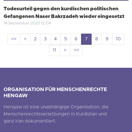
Todesurteil gegen den kurdischen politischen
Gefangenen Naser Bakrzadeh wieder eingesetzt
14 September 2025 12:04
<<
<
2
3
4
5
6
7
8
9
10
11
>
>>
ORGANISATION FÜR MENSCHENRECHTE
HENGAW
Hengaw ist eine unabhängige Organisation, die
Menschenrechtsverletzungen in Kurdistan und
ganz Iran dokumentiert.