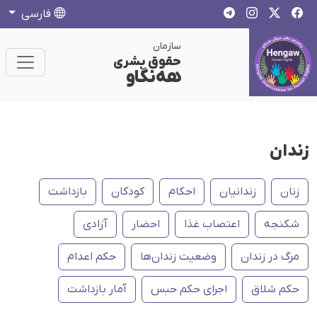
فارسی
سازمان
حقوق بشری
هەنگاو
زندان
زنان
زندانیان
احکام
کودکان
بازداشت
شکنجه
اعتصاب غذا
احضار
آزادی
مرگ در زندان
وضعیت زندان‌ها
حکم اعدام
حکم شلاق
اجرای حکم حبس
آمار بازداشت