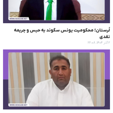
لُرستان؛ محکومیت یونس سگوند بە حبس و جریمە
نقدی
۲ آذر ۱۴۰۴، ۲۲:۰۸