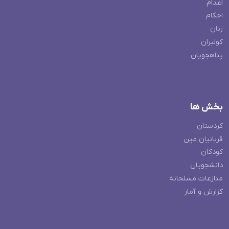
اعدام
احکام
زنان
کولبران
پناهجویان
بخش ها
کردستان
قربانیان مین
کودکان
دانشجویان
منازعات مسلحانه
گزارش و آمار