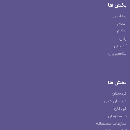
بخش ها
زندانیان
اعدام
احکام
زنان
کولبران
پناهجویان
بخش ها
کردستان
قربانیان مین
کودکان
دانشجویان
منازعات مسلحانه