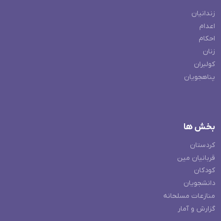
زندانیان
اعدام
احکام
زنان
کولبران
پناهجویان
بخش ها
کردستان
قربانیان مین
کودکان
دانشجویان
منازعات مسلحانه
گزارش و آمار