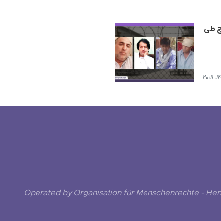
 اجرای حکم اعدام ٩ زندانی بلوچ طی
Operated by Organisation für Menschenrechte - He