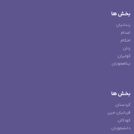
بخش ها
زندانیان
اعدام
احکام
زنان
کولبران
پناهجویان
بخش ها
کردستان
قربانیان مین
کودکان
دانشجویان