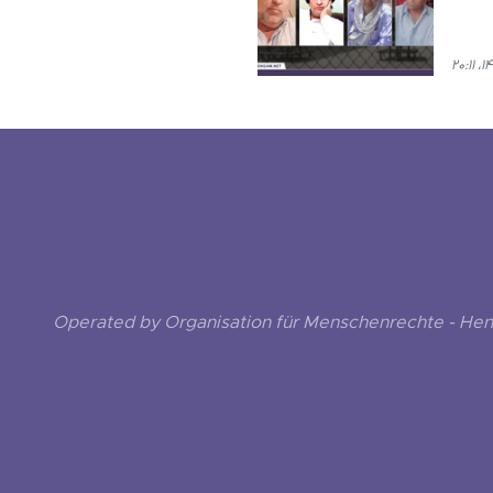
Operated by Organisation für Menschenrechte - He