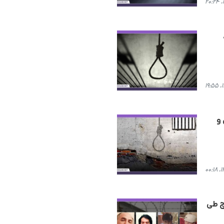
 و
 اجرای حکم اعدام ٩ زندانی بلوچ طی