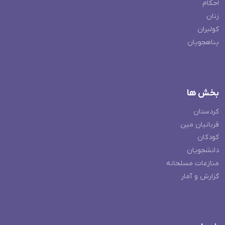
احکام
زنان
کولبران
پناهجویان
بخش ها
کردستان
قربانیان مین
کودکان
دانشجویان
منازعات مسلحانه
گزارش و آمار