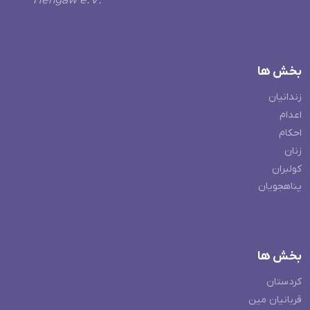
Hengaw e.V.
بخش ها
زندانیان
اعدام
احکام
زنان
کولبران
پناهجویان
بخش ها
کردستان
قربانیان مین