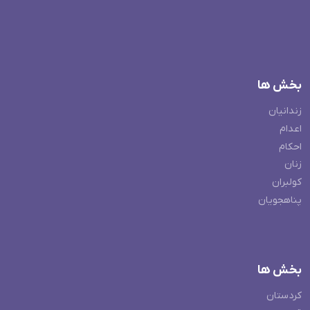
بخش ها
زندانیان
اعدام
احکام
زنان
کولبران
پناهجویان
بخش ها
کردستان