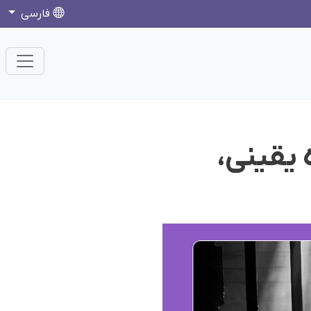
فارسی
 یقینی،