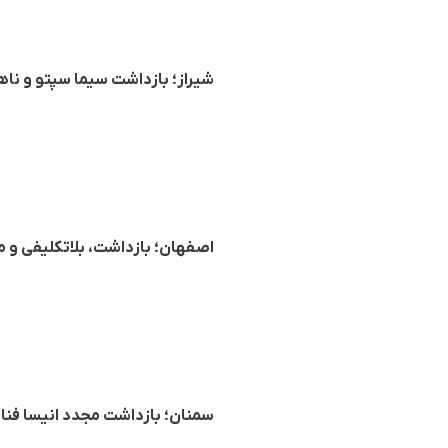
شیراز؛ بازداشت سیما سپتو و نا
اصفهان؛ بازداشت، بلاتکلیفی و مح
سمنان؛ بازداشت مجدد انیسا فنائیان