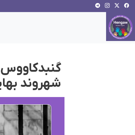
گنبدکاووس؛ ب
شهروند بها