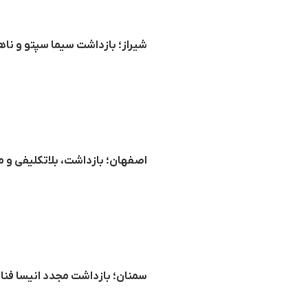
شیراز؛ بازداشت سیما سپتو و نا
اصفهان؛ بازداشت، بلاتکلیفی و مح
سمنان؛ بازداشت مجدد انیسا فنائیان