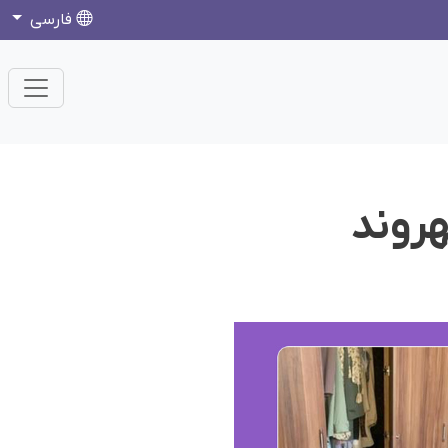
فارسی
روند