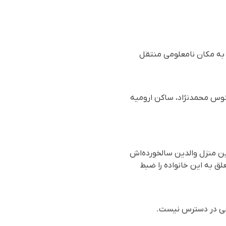
 به مکان نامعلومی منتقل
ده به سازمان حقوق بشری هه‌نگاو، روز سەشنبه ٢٢ مهر ۱۴۰۴ (١٤ اکتبر ٢٠٢٥)، ژینوس محمدنژاد، ساکن ارومیە
ین منزل والدین سالخورده‌اش
لق به این خانواده را ضبط
قیقی در دسترس نیست.