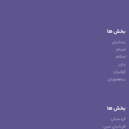
بخش ها
زندانیان
اعدام
احکام
زنان
کولبران
پناهجویان
بخش ها
کردستان
قربانیان مین