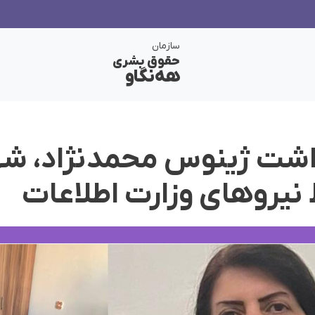
سازمان
حقوق بشری
هەنگاو
داشت ژینوس محمدنژاد، شه
نیروهای وزارت اطلاعات