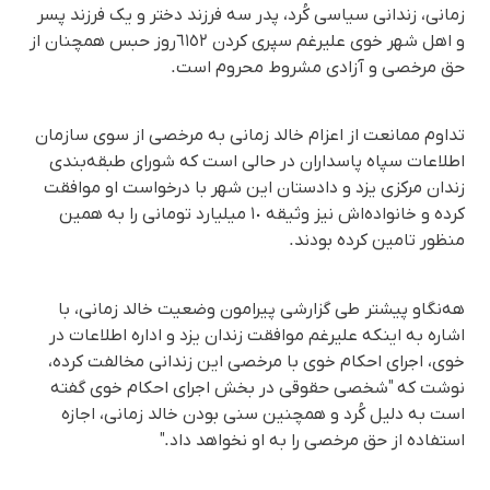
زمانی، زندانی سیاسی کُرد، پدر سە فرزند دختر و یک فرزند پسر
و اهل شهر خوی علیرغم سپری کردن ٦١٥۲روز حبس همچنان از
حق مرخصی و آزادی مشروط محروم است.
تداوم ممانعت از اعزام خالد زمانی به مرخصی از سوی سازمان
اطلاعات سپاه پاسداران در حالی است که شورای طبقه‌بندی
زندان مرکزی یزد و دادستان این شهر با درخواست او موافقت
کرده و خانواده‌اش نیز وثیقه ١٠ میلیارد تومانی را به همین
منظور تامین کرده بودند.
هه‌نگاو پیشتر طی گزارشی پیرامون وضعیت خالد زمانی، با
اشاره به اینکه علیرغم موافقت زندان یزد و اداره اطلاعات در
خوی، اجرای احکام خوی با مرخصی این زندانی مخالفت کردە،
نوشت که "شخصی حقوقی در بخش اجرای احکام خوی گفتە
است بە دلیل کُرد و همچنین سنی بودن خالد زمانی، اجازە
استفادە از حق مرخصی را بە او نخواهد داد."