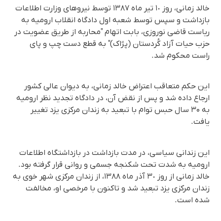
خالد زمانی، روز ١٠ تیر ماه ١٣٨٧ توسط نیروهای وزارت اطلاعات
بازداشت و سپس توسط شعبه اول دادگاه انقلاب ارومیە به
ریاست قاضی نوروزی، بابت اتهام "محاربه از طریق عضویت در
حزب حیات آزاد کُردستان (پژاک)" به قطع دست چپ و پای
راست محکوم شد.
این حکم متعاقب اعتراض خالد زمانی، به دیوان عالی کشور
ارجاع داده شد و پس از نقض آن، در دادگاه تجدید نظر ارومیه
به ۳۰ سال حبس توام با تبعید به زندان مرکزی یزد تغییر
یافت.
این زندانی سیاسی، در مدت بازداشت در بازداشتگاه اطلاعات
ارومیه به شدت تحت شکنجه جسمی و روانی قرار گرفته بود.
خالد زمانی از روز ٣٠ آذر ماه ١٣٨٨، از زندان مرکزی شهر خوی به
زندان مرکزی یزد تبعید شد و تاکنون با مرخصی او، مخالفت
شده است.