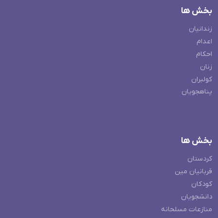
بخش ها
زندانیان
اعدام
احکام
زنان
کولبران
پناهجویان
بخش ها
کردستان
قربانیان مین
کودکان
دانشجویان
منازعات مسلحانه