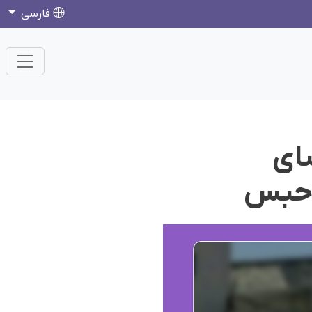
فارسی
ضای
 حبس