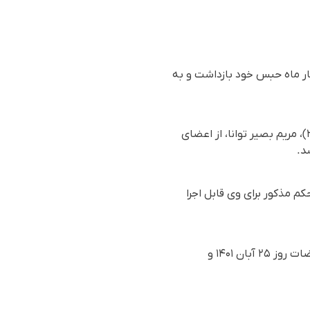
هار ماه حبس خود بازداشت و به
بر اساس گزارش رسیده به سازمان حقوق بشری هەنگاو، روز یکشنبه ۲۳ آذرماه ۱۴۰۴ (۱۴ دسامبر ۲۰۲۵)، مریم بصیر توانا، از اعضای
د.
 مذکور برای وی قابل اجرا
مهران بصیر توانا، ورزشکار ۲۹ ساله گیلک ساکن شهر فومن از توابع استان گیلان بود که در جریان اعتراضات روز ۲۵ آبان ۱۴۰۱ و