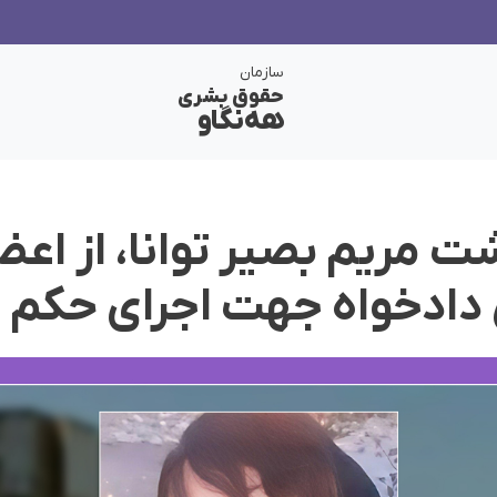
سازمان
حقوق بشری
هەنگاو
شت مریم بصیر توانا، از اع
 دادخواه جهت اجرای حکم