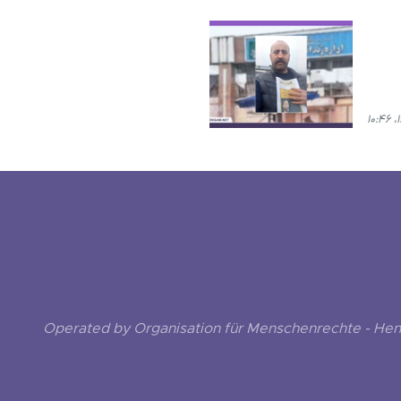
Operated by Organisation für Menschenrechte - He