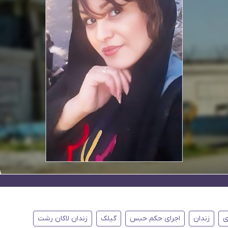
ی
زندان
اجرای حکم حبس
گیلک
زندان لاکان رشت