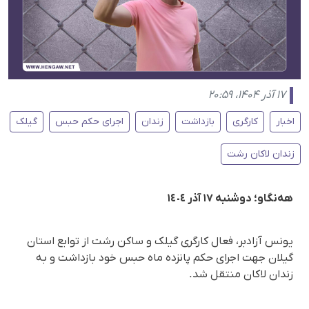
۱۷ آذر ۱۴۰۴، ۲۰:۵۹
اخبار
کارگری
بازداشت
زندان
اجرای حکم حبس
گیلک
زندان لاکان رشت
هەنگاو؛ دوشنبە ١٧ آذر ١٤٠٤
یونس آزادبر، فعال کارگری گیلک و ساکن رشت از توابع استان
گیلان جهت اجرای حکم پانزدە ماه حبس خود بازداشت و به
زندان لاکان منتقل شد.