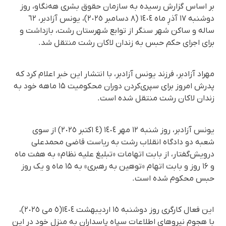
بر اساس گزارش رسیده به سازمان حقوق بشری هەنگاو، روز
دوشنبه ١٧ آذڕ ماه ١٤٠٤ (٨ دسامبر ٢٠٢٥)، یونس آزادبر، ٦٢
ساله و ساکن شهر سنگر از توابع شهرستان رشت، بازداشت و
برای اجرای حکم حبس به زندان لاکان رشت منتقل شد.
مهراد آزادبر، فرزند یونس آزادبر، با انتشار این خبر اعلام کرد که
پدرش امروز برای سپری‌کردن دوران محکومیت ۱۵ ماهه خود به
زندان لاکان رشت منتقل شده است.
یونس آزادبر، روز شنبە ١٢ مهر ١٤٠٤ (٤ اکتبر ٢٠٢٥) از سوی
شعبه دو دادگاه انقلاب رشت بە ریاست قاضی محمدعلی
درویش‌گفتار، از بابت اتهامات «تبلیغ علیه نظام» به هفت ماه
و ۱۶ روز و بابت اتهام «توهین به رهبری» به ۱۵ ماه و یک روز
حبس محکوم شده است.
این فعال کارگری روز دوشنبه ١٥ اردیبهشت ١٤٠٤(٥ می ٢٠٢٥)،
با هجوم نیروهای اطلاعات سپاه پاسداران بە منزل خود در این