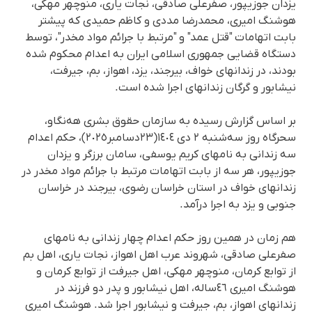
یزدان جوزیپور، صفرعلی صادقی، نجات یاری، منوچهر مهکی،
هوشنگ امیری، محمدرضا مددی و کاظم حمیدی کە پیشتر
بابت اتهامات "قتل عمد" و "مرتبط با جرائم مواد مخدر"، توسط
دستگاه قضایی جمهوری اسلامی ایران به اعدام محکوم شده
بودند، در زندانهای خواف، بیرجند، یزد، اهواز، بم، جیرفت،
نیشابور و گرگان زندانهای اجرا شده است.
بر اساس گزارش رسیده بە سازمان حقوق بشری هەنگاو،
سحرگاە روز سەشنبە ٢ دی ١٤٠٤(٢٣دسامبر٢٠٢٥)، حکم اعدام
سە زندانی بە نامهای کریم یوسفی، سامان برزگر و یزدان
جوزیپور، هر سە از بابت اتهامات مرتبط با جرائم مواد مخدر در
زندانهای خواف در استان خراسان رضوی، بیرجند در خراسان
جنوبی و یزد بە اجرا درآمد.
هم زمان در همین روز حکم اعدام چهار زندانی بە نامهای
صفرعلی صادقی، شهروند عرب اهل اهواز، نجات یاری، اهل بم
از توابع کرمان، منوچهر مهکی، اهل جیرفت از توابع کرمان و
هوشنگ امیری ٤٦سالە، اهل نیشابور و پدر دو فرزند در
زندانهای اهواز، بم، جیرفت و نیشابور اجرا شد. هوشنگ امیری