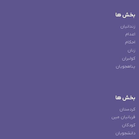
بخش ها
زندانیان
اعدام
احکام
زنان
کولبران
پناهجویان
بخش ها
کردستان
قربانیان مین
کودکان
دانشجویان