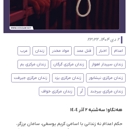
۲ دی ۱۴۰۴، ۲۳:۳۲
اعدام
اخبار
قتل عمد
مواد مخدر
زندان
عرب
زندان سپیدار اهواز
زندان مرکزی گرگان
زندان مرکزی بم
زندان مرکزی نیشابور
زندان مرکزی یزد
زندان مرکزی جیرفت
زندان مرکزی بیرجند
لُر
زندان مرکزی خواف
هەنگاو؛ سەشنبە ٢ آذر ١٤٠٤
حکم اعدام نە زندانی با اسامی کریم یوسفی، سامان برزگر،